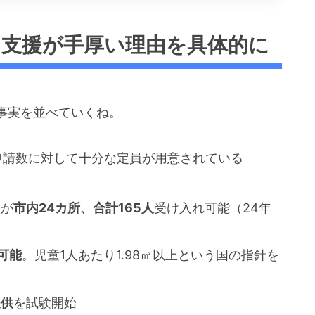
て支援が手厚い理由を具体的に
事実を並べていくね。
申請数に対して十分な定員が用意されている
設が
市内24カ所、合計165人
受け入れ可能（24年
可能
。児童1人あたり1.98㎡以上という国の指針を
提供
を試験開始