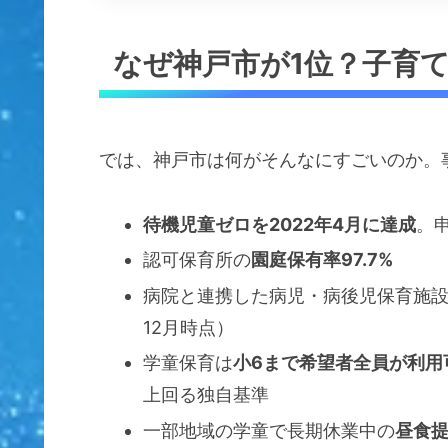
なぜ神戸市が1位？子育
では、神戸市は何がそんなにすごいのか。
待機児童ゼロを2022年4月に達成
。
認可保育所の
園庭保有率97.7%
病院と連携した病児・病後児保育施
12月時点）
学童保育は
小6まで希望者全員が利用
上回る独自基準
一部地域の学童で長期休業中の
昼食