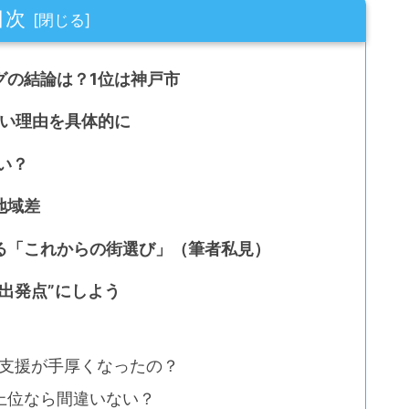
目次
グの結論は？1位は神戸市
厚い理由を具体的に
い？
地域差
る「これからの街選び」（筆者私見）
出発点”にしよう
て支援が手厚くなったの？
上位なら間違いない？