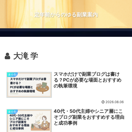
定年前からのゆる副業案内
大滝 学
スマホだけで副業ブログは書け
未分類
る？PCが必要な場面とおすすめ
の執筆環境
2026.08.06
40代・50代主婦やシニア層にこ
未分類
そブログ副業をおすすめする理由
と成功事例