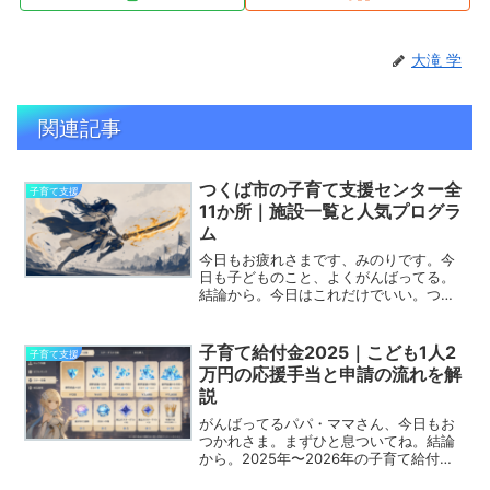
大滝 学
関連記事
つくば市の子育て支援センター全
子育て支援
11か所｜施設一覧と人気プログラ
ム
今日もお疲れさまです、みのりです。今
日も子どものこと、よくがんばってる。
結論から。今日はこれだけでいい。つく
ば市の子育て支援センターは予約なしで
行ける場所があって、まずは「つくば市
子育て総合支援センター（流星台61-1／
子育て給付金2025｜こども1人2
子育て支援
029-857-90...
万円の応援手当と申請の流れを解
説
がんばってるパパ・ママさん、今日もお
つかれさま。まずひと息ついてね。結論
から。2025年〜2026年の子育て給付金
の本命は「物価高対応子育て応援手