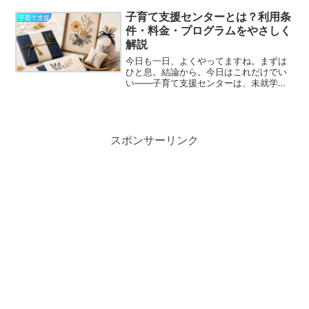
当」、こども1人につき2万円（1回限
り）。多くの人は申請いらずで振り込ま
子育て支援センターとは？利用条
子育て支援
れます。「うちはもらえ...
件・料金・プログラムをやさしく
解説
今日も一日、よくやってますね。まずは
ひと息。結論から。今日はこれだけでい
い——子育て支援センターは、未就学児
とその保護者なら基本「無料・予約不
要」で使える、相談もできる遊び場で
す。「行っていい場所なの？」と迷って
いたなら、答えは「どうぞ大丈...
スポンサーリンク