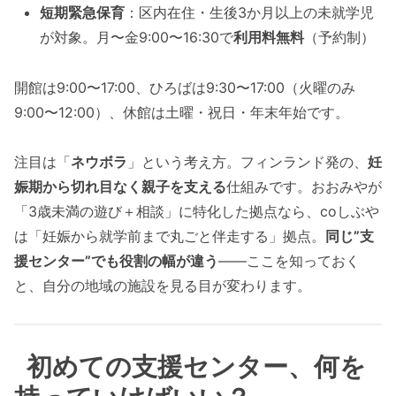
短期緊急保育
：区内在住・生後3か月以上の未就学児
が対象。月〜金9:00〜16:30で
利用料無料
（予約制）
開館は9:00〜17:00、ひろばは9:30〜17:00（火曜のみ
9:00〜12:00）、休館は土曜・祝日・年末年始です。
注目は「
ネウボラ
」という考え方。フィンランド発の、
妊
娠期から切れ目なく親子を支える
仕組みです。おおみやが
「3歳未満の遊び＋相談」に特化した拠点なら、coしぶや
は「妊娠から就学前まで丸ごと伴走する」拠点。
同じ”支
援センター”でも役割の幅が違う
——ここを知っておく
と、自分の地域の施設を見る目が変わります。
初めての支援センター、何を